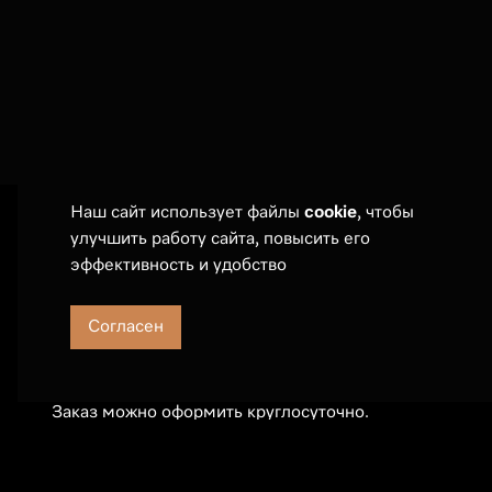
Наш сайт использует файлы
cookie
, чтобы
улучшить работу сайта, повысить его
Покупателям
эффективность и удобство
Оплата и дост
Сервис
Согласен
События
Телефон:
7 (495) 789 19 55
Частые вопро
E-mail:
sales@russianmieleclub.ru
Заказ можно оформить круглосуточно.
Менеджер свяжется с 10:00 до 21:00
(МСК).