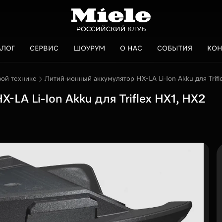
АЛОГ
СЕРВИС
ШОУРУМ
О НАС
СОБЫТИЯ
КОН
вой технике
Литий-ионный аккумулятор HX-LA Li-Ion Akku для Trif
-LA Li-Ion Akku для Triflex HX1, HX2