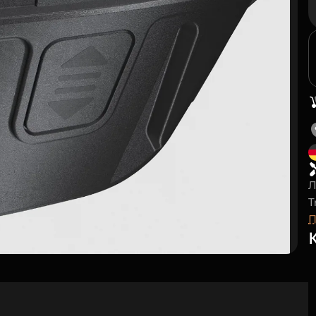
Л
T
П