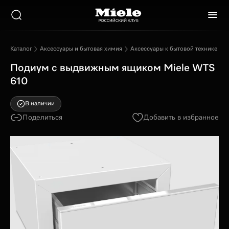
Каталог
Аксессуары и бытовая химия
Аксессуары к бытовой технике
П
Подиум с выдвижным ящиком Miele WTS
610
В наличии
Поделиться
Добавить в избранное