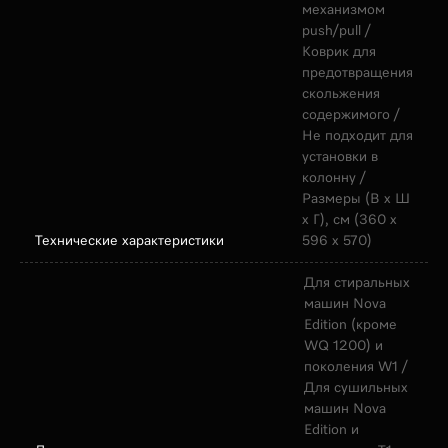
механизмом
push/pull /
Коврик для
предотвращения
скольжения
содержимого /
Не подходит для
установки в
колонну /
Размеры (В х Ш
х Г), см (360 х
Технические характеристики
596 х 570)
Для cтиральных
машин Nova
Edition (кроме
WQ 1200) и
поколения W1 /
Для сушильных
машин Nova
Edition и