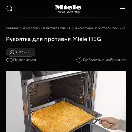
Каталог
Аксессуары и бытовая химия
Аксессуары к бытовой технике
Р
Рукоятка для противня Miele HEG
В наличии
Поделиться
Добавить в избранное