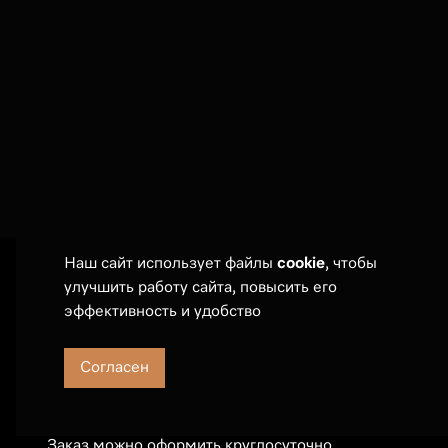
Наш сайт использует файлы
cookie
, чтобы
улучшить работу сайта, повысить его
Покупателям
эффективность и удобство
Оплата и дост
Сервис
Согласен
События
Телефон:
7 (495) 789 19 55
Частые вопро
E-mail:
sales@russianmieleclub.ru
Заказ можно оформить круглосуточно.