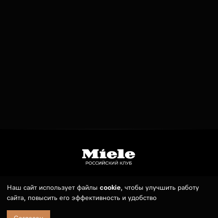
Наш сайт использует файлы
cookie
, чтобы улучшить работу
Телефон:
7 (495) 789 19 55
сайта, повысить его эффективность и удобство
E-mail:
sales@russianmieleclub.ru
244 900
Духовой шкаф компактный с СВЧ
В корзину
H 7240 BM CLST
₽