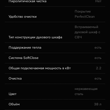
Пиролитическая чистка
Нет
Покрытие
Удобство очистки
PerfectClean
Встраиваемый
духовой шкаф с
Тип конструкции духового шкафа
СВЧ
Поддержание тепла
есть
Система SoftClose
есть
Общая подключаемая мощность в кВт
2.2
Очистка
есть
нержавеющая
Цвет
сталь
Объём
38 л