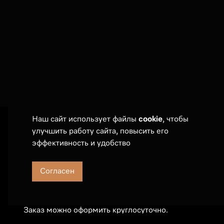
Наш сайт использует файлы
cookie
, чтобы
улучшить работу сайта, повысить его
Покупателям
эффективность и удобство
Оплата и дост
Сервис
Согласен
События
Телефон:
7 (495) 789 19 55
Частые вопро
E-mail:
sales@russianmieleclub.ru
Заказ можно оформить круглосуточно.
Менеджер свяжется с 10:00 до 21:00