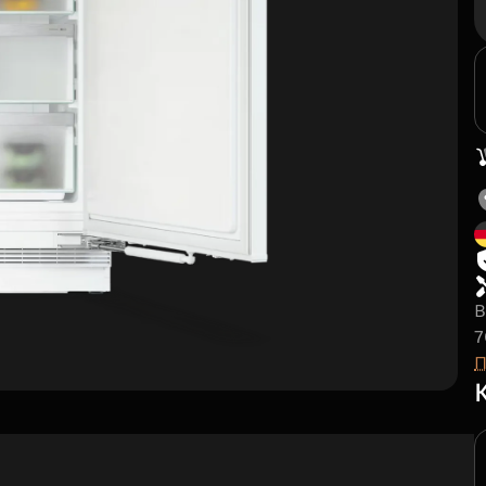
В
7
П