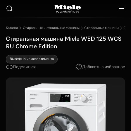
Каталог
Стиральные и сушильные машины
Стиральные машины
Стир
Стиральная машина Miele WED 125 WCS
RU Chrome Edition
Выведено из ассортимента
Поделиться
Добавить в избранное