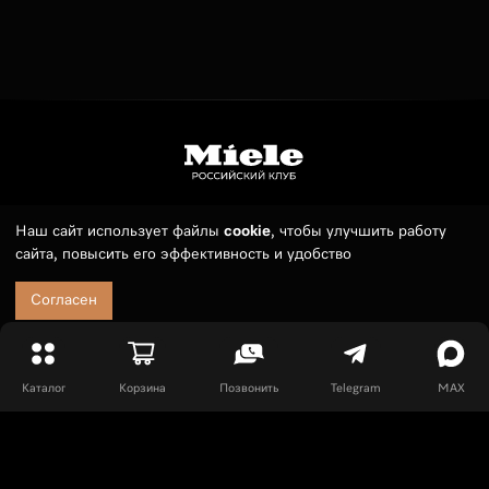
Наш сайт использует файлы
cookie
, чтобы улучшить работу
Телефон:
7 (495) 789 19 55
сайта, повысить его эффективность и удобство
E-mail:
sales@russianmieleclub.ru
Заказ можно оформить круглосуточно. Менеджер свяжется с
Согласен
10:00 до 21:00 (МСК).
Покупателям
Оплата и доставка
Каталог
Корзина
Позвонить
Telegram
MAX
Сервис
События
Частые вопросы
Информация