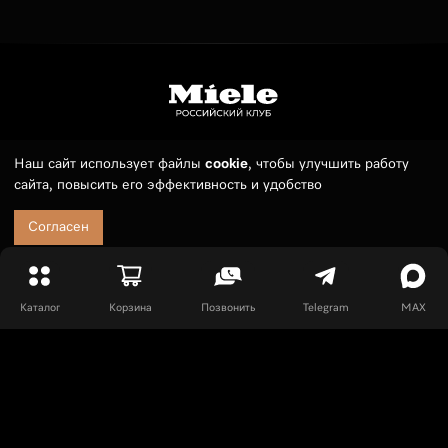
Наш сайт использует файлы
cookie
, чтобы улучшить работу
Телефон:
7 (495) 789 19 55
сайта, повысить его эффективность и удобство
E-mail:
sales@russianmieleclub.ru
Заказ можно оформить круглосуточно. Менеджер свяжется с
Согласен
10:00 до 21:00 (МСК).
Покупателям
Оплата и доставка
Каталог
Корзина
Позвонить
Telegram
MAX
Сервис
События
Частые вопросы
Информация
Шоурум в Москве
О нас