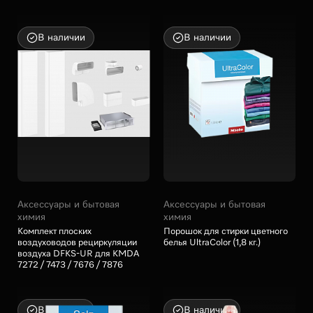
Compact C2, Compact C1, Complete C1
для зоны PowerFlex индукционных панелей конфо
мешки-пылесборники
для контейнеров и для пароварок
В наличии
В наличии
для пароварок
Показать
для пылесосов
для стиральных и сушильных машин
для электроплит и духовых шкафов
Принадлежности для установки
Аксессуары и бытовая
Аксессуары и бытовая
химия
химия
Комплект плоских
Порошок для стирки цветного
воздуховодов рециркуляции
белья UltraColor (1,8 кг.)
воздуха DFKS-UR для KMDA
7272 / 7473 / 7676 / 7876
В наличии
В наличии