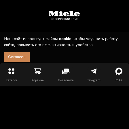
Телефон:
7 (495) 789 19 55
Наш сайт использует файлы
cookie
, чтобы улучшить работу
сайта, повысить его эффективность и удобство
E-mail:
sales@russianmieleclub.ru
Заказ можно оформить круглосуточно. Менеджер свяжется с
Согласен
10:00 до 21:00 (МСК).
Покупателям
Оплата и доставка
Сервис
Каталог
Корзина
Позвонить
Telegram
MAX
События
Частые вопросы
Информация
Шоурум в Москве
О нас
История Miele
Специально для дизайнеров