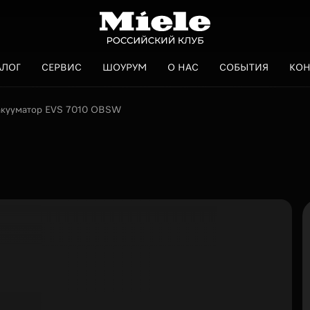
АЛОГ
СЕРВИС
ШОУРУМ
О НАС
СОБЫТИЯ
КОН
кууматор EVS 7010 OBSW