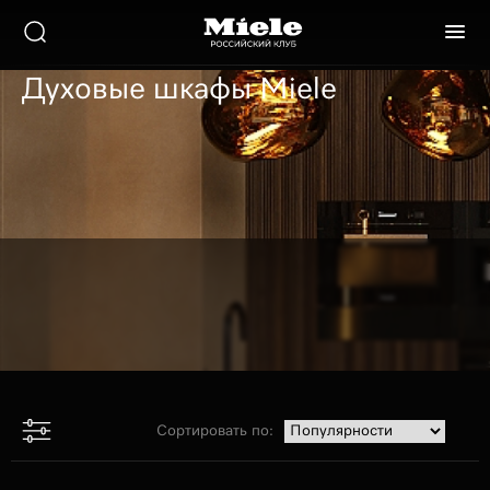
Фильтр
Духовые шкафы Miele
Цена
Поддержание тепла
есть
Система SoftClose
есть
Показать
Сортировать по: