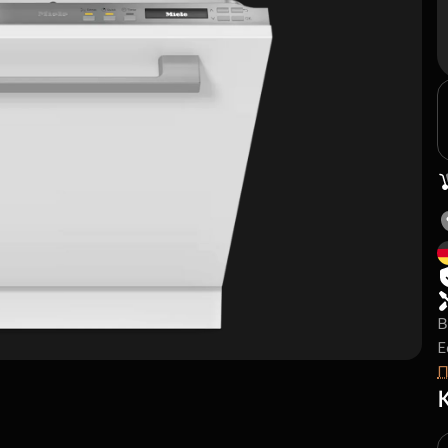
В
E
П