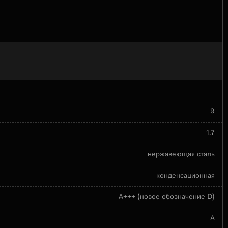
9
1.7
нержавеющая сталь
конденсационная
A+++ (новое обозначение D)
A