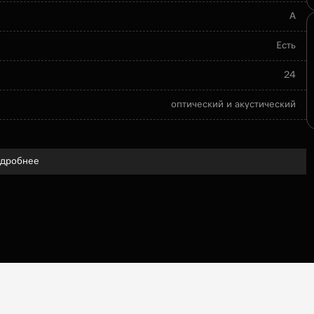
A
Есть
24
оптический и акустический
дробнее