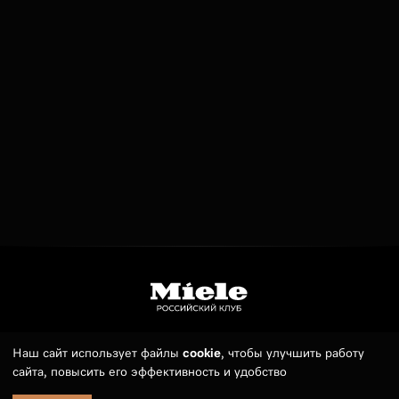
Наш сайт использует файлы
cookie
, чтобы улучшить работу
Телефон:
7 (495) 789 19 55
сайта, повысить его эффективность и удобство
Встраиваемая посудомоечная
235 000
E-mail:
sales@russianmieleclub.ru
В корзину
машина Miele G 7650 SCVi