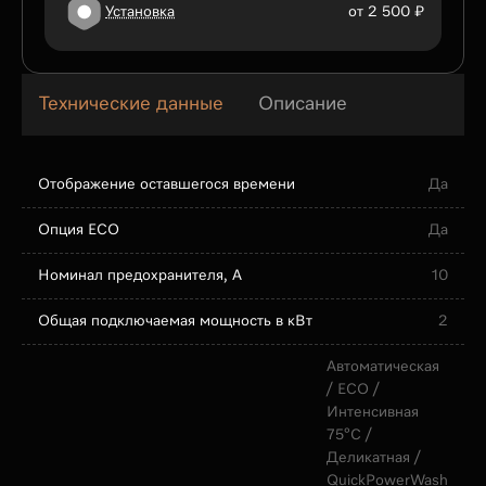
Установка
от 2 500 ₽
Технические данные
Описание
Отображение оставшегося времени
Да
Опция ECO
Да
Номинал предохранителя, А
10
Общая подключаемая мощность в кВт
2
Автоматическая
/ ECO /
Интенсивная
75°С /
Деликатная /
QuickPowerWash