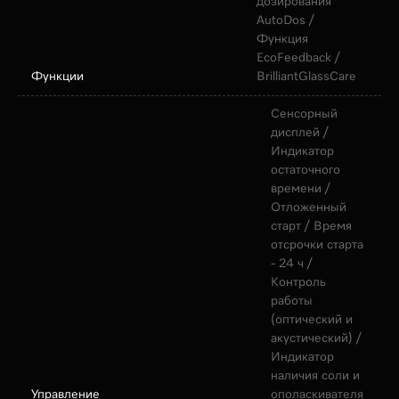
дозирования
AutoDos /
Функция
EcoFeedback /
Функции
BrilliantGlassCare
Сенсорный
дисплей /
Индикатор
остаточного
времени /
Отложенный
старт / Время
отсрочки старта
- 24 ч /
Контроль
работы
(оптический и
акустический) /
Индикатор
наличия соли и
Управление
ополаскивателя