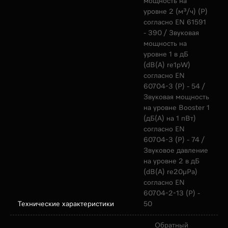
мощность на
уровне 2 (м³/ч) (Р)
согласно EN 61591
- 390 / Звуковая
мощность на
уровне 1 в дБ
(dB(A) re1pW)
согласно EN
60704-3 (Р) - 54 /
Звуковая мощность
на уровне Booster 1
(дБ(А) на 1 пВт)
согласно EN
60704-3 (Р) - 74 /
Звуковое давление
на уровне 2 в дБ
(dB(A) re20µPa)
согласно EN
60704-2-13 (Р) -
Технические характеристики
50
Обратный