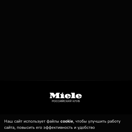
Телефон:
7 (495) 789 19 55
Наш сайт использует файлы
cookie
, чтобы улучшить работу
сайта, повысить его эффективность и удобство
E-mail:
sales@russianmieleclub.ru