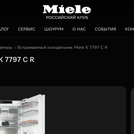
АЛОГ
СЕРВИС
ШОУРУМ
О НАС
СОБЫТИЯ
КОН
камеры
Встраиваемый холодильник Miele K 7797 C R
K 7797 C R