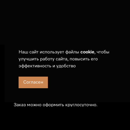
Наш сайт использует файлы
cookie
, чтобы
улучшить работу сайта, повысить его
Покупателям
эффективность и удобство
Оплата и дост
Сервис
Согласен
События
Телефон:
7 (495) 789 19 55
Частые вопро
E-mail:
sales@russianmieleclub.ru
Заказ можно оформить круглосуточно.
Менеджер свяжется с 10:00 до 21:00
(МСК).