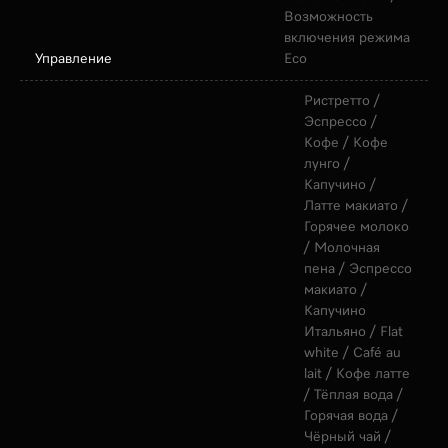
Возможность
включения режима
Управление
Eco
Ристретто /
Эспрессо /
Кофе / Кофе
лунго /
Капучино /
Латте макиато /
Горячее молоко
/ Молочная
пена / Эспрессо
макиато /
Капучино
Итальяно / Flat
white / Café au
lait / Кофе латте
/ Тёплая вода /
Горячая вода /
Чёрный чай /