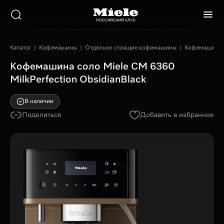
Каталог
Кофемашины
Отдельно стоящие кофемашины
Кофемашина с
Кофемашина соло Miele CM 6360
MilkPerfection ObsidianBlack
В наличии
Поделиться
Добавить в избранное