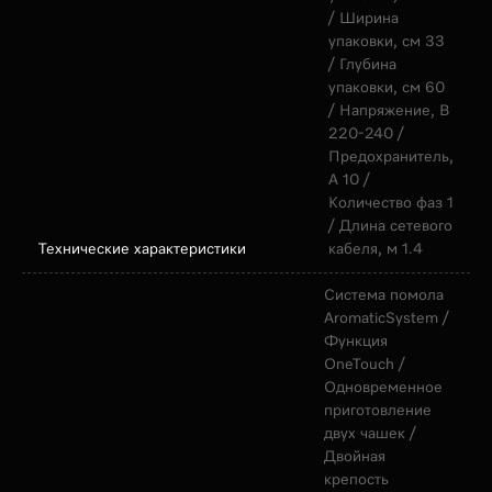
/ Ширина
упаковки, см 33
/ Глубина
упаковки, см 60
/ Напряжение, В
220-240 /
Предохранитель,
A 10 /
Количество фаз 1
/ Длина сетевого
Технические характеристики
кабеля, м 1.4
Система помола
AromaticSystem /
Функция
OneTouch /
Одновременное
приготовление
двух чашек /
Двойная
крепость