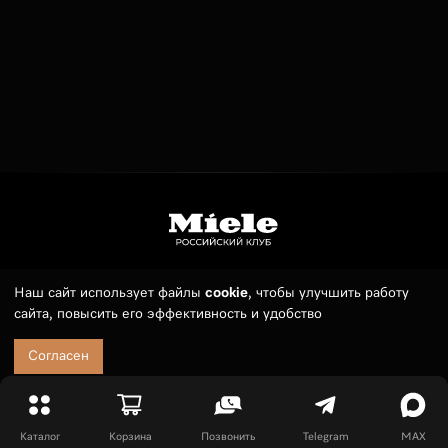
Наш сайт использует файлы
cookie
, чтобы улучшить работу
Телефон:
7 (495) 789 19 55
сайта, повысить его эффективность и удобство
E-mail:
sales@russianmieleclub.ru
235 500
Кофемашина соло CM 6360
В корзину
MilkPerfection ObsidianBlack
₽
Заказ можно оформить круглосуточно. Менеджер свяжется с
Согласен
10:00 до 21:00 (МСК).
Покупателям
Оплата и доставка
Каталог
Корзина
Позвонить
Telegram
MAX