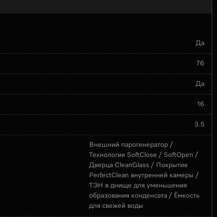
Да
76
Да
16
3.5
Внешний парогенератор /
Технология SoftClose / SoftOpen /
Дверца CleanGlass / Покрытие
PerfectClean внутренней камеры /
ТЭН в днище для уменьшения
образования конденсата / Ёмкость
для свежей воды