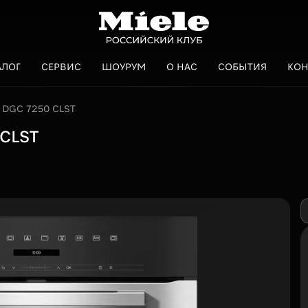
АЛОГ
СЕРВИС
ШОУРУМ
О НАС
СОБЫТИЯ
КОН
а DGC 7250 CLST
 CLST