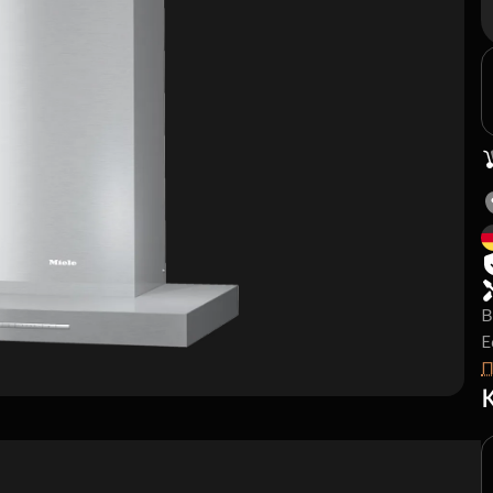
В
E
П