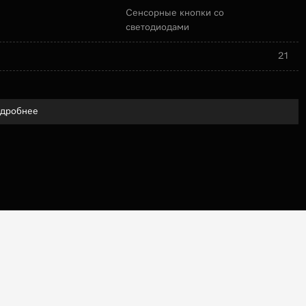
Сенсорные кнопки со
светодиодами
21
дробнее