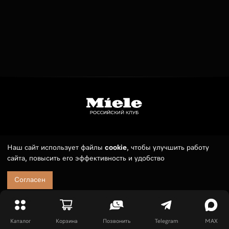
Телефон:
7 (495) 789 19 55
Наш сайт использует файлы
cookie
, чтобы улучшить работу
сайта, повысить его эффективность и удобство
E-mail:
sales@russianmieleclub.ru
Заказ можно оформить круглосуточно. Менеджер свяжется с
Согласен
10:00 до 21:00 (МСК).
Покупателям
Оплата и доставка
Сервис
Каталог
Корзина
Позвонить
Telegram
MAX